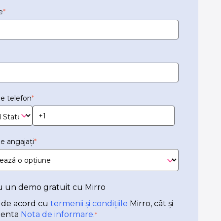
e
*
e telefon
*
e angajați
*
u un demo gratuit cu Mirro
 de acord cu
termenii și condițiile
Mirro, cât și
zenta
Nota de informare.
*