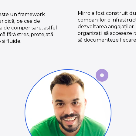
Mirro a fost construit d
 este un framework
companiilor o infrastru
ridică, pe cea de
dezvoltarea angajaților.
gia de compensare, astfel
organizații să acceseze r
ă fără stres, protejată
să documenteze fiecare d
si fluide.