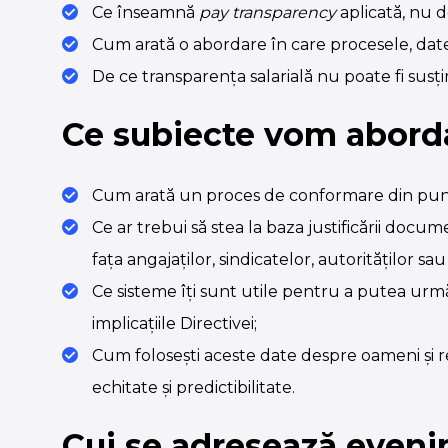
Ce înseamnă
pay transparency
aplicată, nu d
Cum arată o abordare în care procesele, datele
De ce transparența salarială nu poate fi susți
Ce subiecte vom abord
Cum arată un proces de conformare din punct
Ce ar trebui să stea la baza justificării docu
fața angajaților, sindicatelor, autorităților sau
Ce sisteme îți sunt utile pentru a putea urmă
implicațiile Directivei;
Cum folosești aceste date despre oameni și r
echitate și predictibilitate.
Cui se adresează even