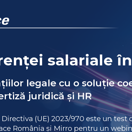
enței salariale 
lor legale cu o soluție coe
rtiză juridică și HR
Directiva (UE) 2023/970 este un test 
Accace România și Mirro pentru un webin