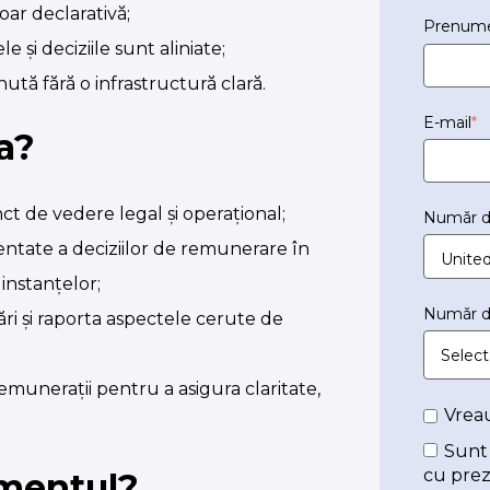
oar declarativă;
Prenum
 și deciziile sunt aliniate;
nută fără o infrastructură clară.
E-mail
*
a?
 de vedere legal și operațional;
Număr d
mentate a deciziilor de remunerare în
 instanțelor;
Număr d
ri și raporta aspectele cerute de
emunerații pentru a asigura claritate,
Vrea
Sunt
cu pre
imentul?