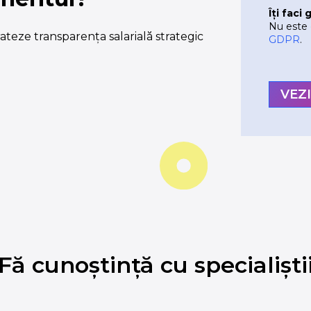
Îți faci
Nu este
rateze transparența salarială strategic
GDPR
.
Fă cunoștință cu specialiști