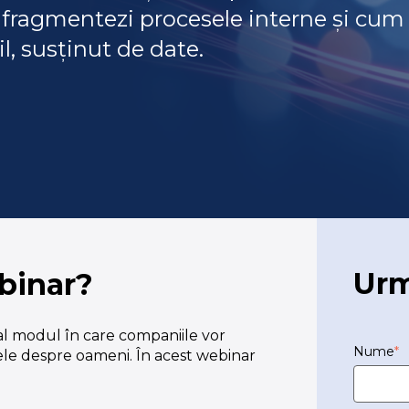
 fragmentezi procesele interne și cum
l, susținut de date.
Urm
ebinar?
l modul în care companiile vor
Nume
*
atele despre oameni. În acest webinar